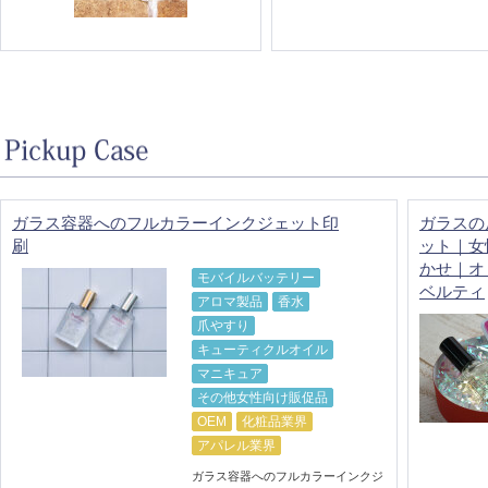
ガラス容器へのフルカラーインクジェット印
ガラスの
刷
ット｜女
かせ｜オ
モバイルバッテリー
ベルティ
アロマ製品
香水
爪やすり
キューティクルオイル
マニキュア
その他女性向け販促品
OEM
化粧品業界
アパレル業界
ガラス容器へのフルカラーインクジ