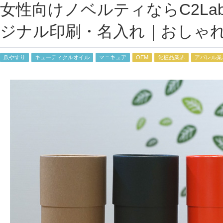
女性向けノベルティならC2L
ジナル印刷・名入れ｜おしゃ
爪やすり
キューティクルオイル
マニキュア
OEM
化粧品業界
アパレル業