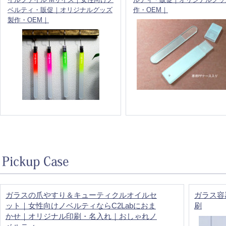
ベルティ・販促｜オリジナルグッズ
作・OEM｜
製作・OEM｜
ガラスの爪やすり＆キューティクルオイルセ
ガラス容
ット｜女性向けノベルティならC2Labにおま
刷
かせ｜オリジナル印刷・名入れ｜おしゃれノ