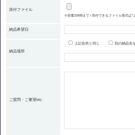
添付ファイル
※容量20MBまで / 添付できるファイル形式は".gif" ".jpg" 
納品希望日
上記住所と同じ
別の納品先
納品場所
ご質問・ご要望etc.