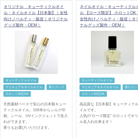
オリジナル キューティクルオイ
ネイルオイル・キューティクル
ル・ネイルオイル【日本製】｜女性
ル 【ローズ限定】 小ロットOK
向けノベルティ・販促｜オリジナル
女性向けノベルティ・販促｜オ
グッズ製作・OEM｜
ナルグッズ製作・OEM｜
キューティクルオイル
キューティクルオイル
マニキュア＆ネイルオイル
香りグッズ
マニキュア＆ネイルオイル
香りグッ
小ロット対応OK
小ロット対応OK
天然素材ベースで安心の日本製キュー
高品質な【日本製】キューティク
ティクルオイル。100本からシルク印
イルです。
刷、シール、UVインクジェットで名入
人気の”ローズ限定” 小ロットでオ
れができます。
ル名入れ出来ます！
香りもお選びいただけます。