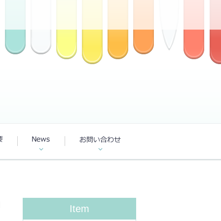
M
Item