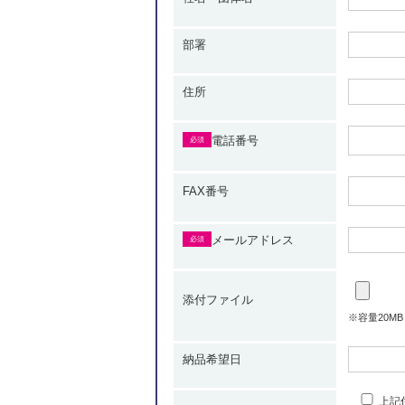
部署
住所
電話番号
必須
FAX番号
メールアドレス
必須
添付ファイル
※容量20MBまで 
納品希望日
上記