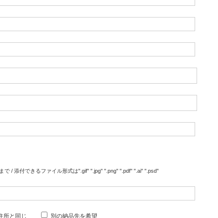
/ 添付できるファイル形式は".gif" ".jpg" ".png" ".pdf" ".ai" ".psd"
住所と同じ
別の納品先を希望