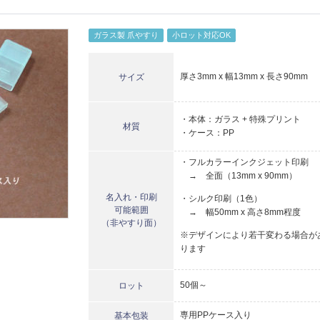
ガラス製 爪やすり
小ロット対応OK
厚さ3mm x 幅13mm x 長さ90mm
サイズ
・本体：ガラス + 特殊プリント
材質
・ケース：PP
・フルカラーインクジェット印刷
→ 全面（13mm x 90mm）
名入れ・印刷
・シルク印刷（1色）
可能範囲
→ 幅50mm x 高さ8mm程度
（非やすり面）
※デザインにより若干変わる場合が
ります
50個～
ロット
専用PPケース入り
基本包装