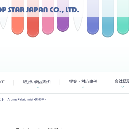
oma Fabric mist -開発中-