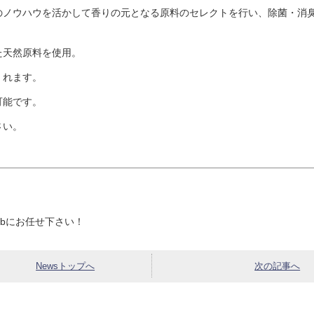
のノウハウを活かして香りの元となる原料のセレクトを行い、除菌・消
た天然原料を使用。
くれます。
可能です。
さい。
abにお任せ下さい！
Newsトップへ
次の記事へ