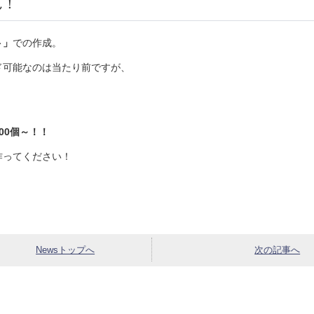
ん！
ト」
での作成。
ド可能なのは当たり前ですが、
！
100個～！！
作ってください！
Newsトップへ
次の記事へ