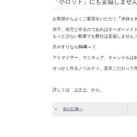
「小ロット」にも妥協しませ
お客様からよくご要望をいただく
「小ロッ
何千、何万と作るのであればオーダーメイ
もっと少ない数量でも弊社は妥協しません
爪やすりなら
50本～！
アトマイザー、マニキュア、キャンドルは
せっかく作るノベルティ、是非こだわって
詳しくは
コチラ
から。
前の記事へ