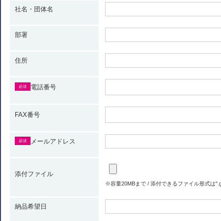
社名・団体名
部署
住所
電話番号
必須
FAX番号
メールアドレス
必須
添付ファイル
※容量20MBまで / 添付できるファイル形式は".gif" ".jpg" 
納品希望日